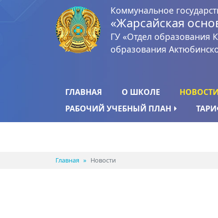
Коммунальное государс
«Жарсайская осно
ГУ «Отдел образования 
образования Актюбинско
ГЛАВНАЯ
О ШКОЛЕ
НОВОСТ
РАБОЧИЙ УЧЕБНЫЙ ПЛАН
ТАР
БЛОГ (RU-RU)
О БЛОГЕ (RU-RU)
Главная
Новости