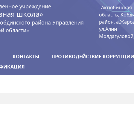
твенное учреждение
Актюбинская
вная школа»
область, Кобд
район, а.Жарс
Кобдинского района Управления
ул.Алии
й области»
Молдагуловой,
И
КОНТАКТЫ
ПРОТИВОДЕЙСТВИЕ КОРРУПЦИ
ИФИКАЦИЯ
ВОЙТИ (RU-RU)